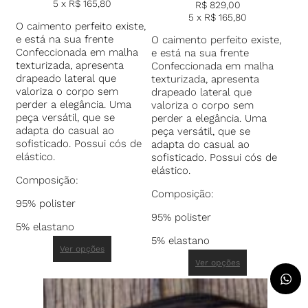
5 x
R$
165,80
R$
829,00
5 x
R$
165,80
O caimento perfeito existe,
e está na sua frente
O caimento perfeito existe,
Confeccionada em malha
e está na sua frente
texturizada, apresenta
Confeccionada em malha
drapeado lateral que
texturizada, apresenta
valoriza o corpo sem
drapeado lateral que
perder a elegância. Uma
valoriza o corpo sem
peça versátil, que se
perder a elegância. Uma
adapta do casual ao
peça versátil, que se
sofisticado. Possui cós de
adapta do casual ao
elástico.
sofisticado. Possui cós de
elástico.
Composição:
Composição:
95% polister
95% polister
5% elastano
5% elastano
Ver opções
Ver opções