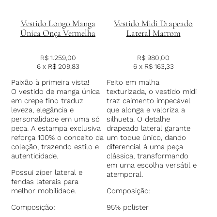
Vestido Longo Manga
Vestido Midi Drapeado
Única Onça Vermelha
Lateral Marrom
R$
1.259,00
R$
980,00
6 x
R$
209,83
6 x
R$
163,33
Paixão à primeira vista!
Feito em malha
O vestido de manga única
texturizada, o vestido midi
em crepe fino traduz
traz caimento impecável
leveza, elegância e
que alonga e valoriza a
personalidade em uma só
silhueta. O detalhe
peça. A estampa exclusiva
drapeado lateral garante
reforça 100% o conceito da
um toque único, dando
coleção, trazendo estilo e
diferencial á uma peça
autenticidade.
clássica, transformando
em uma escolha versátil e
Possui zíper lateral e
atemporal.
fendas laterais para
melhor mobilidade.
Composição:
Composição:
95% polister