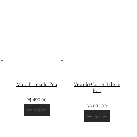
Maiô Franzido Poá
Vestido Curto Balonê
Poá
R$
490,00
3 x
R$
163,33
R$
890,00
Ver opções
5 x
R$
178,00
Ver opções