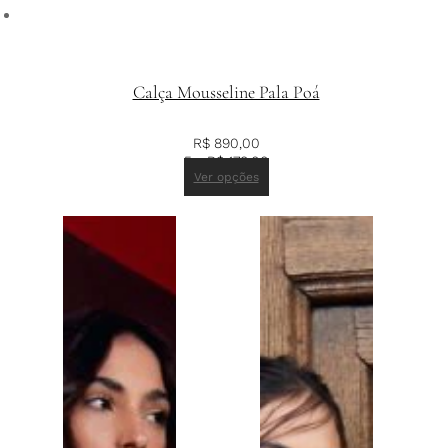
Calça Mousseline Pala Poá
R$
890,00
5 x
R$
178,00
Ver opções