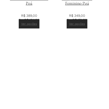
Poá
Feminino Poá
R$
389,00
R$
349,00
2 x
R$
194,50
2 x
R$
174,50
Ver opções
Ver opções