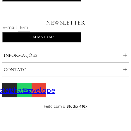
NEWSLETTER
E-mail
CADASTRAR
INFORMAÇÕES
CONTATO
stagram
Whatsapp
Envelope
Feito com o
Studio 416x