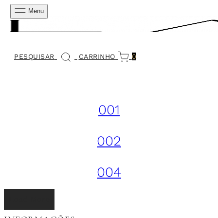
Menu
PESQUISAR
CARRINHO
0
001
002
004
Load More