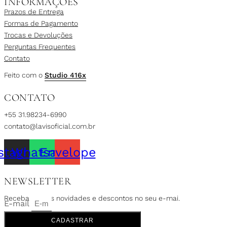
INFORMAÇÕES
Prazos de Entrega
Formas de Pagamento
Trocas e Devoluções
Perguntas Frequentes
Contato
Feito com o
Studio 416x
CONTATO
+55 31.98234-6990
contato@lavisoficial.com.br
stagram
Whatsapp
Envelope
NEWSLETTER
Receba nossas novidades e descontos no seu e-mai.
E-mail
CADASTRAR