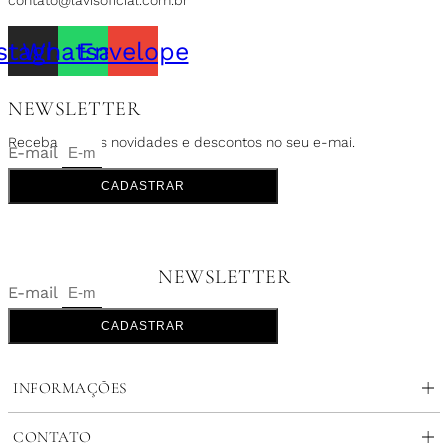
contato@lavisoficial.com.br
stagram
Whatsapp
Envelope
NEWSLETTER
Receba nossas novidades e descontos no seu e-mai.
E-mail
CADASTRAR
NEWSLETTER
E-mail
CADASTRAR
INFORMAÇÕES
CONTATO