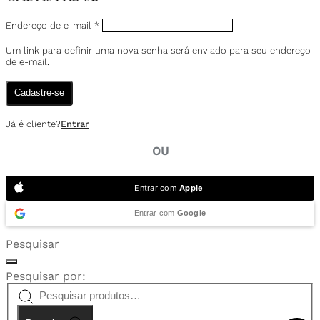
Endereço de e-mail
*
Um link para definir uma nova senha será enviado para seu endereço
de e-mail.
Cadastre-se
Já é cliente?
Entrar
OU
Entrar com
Apple
Entrar com
Google
Pesquisar
Pesquisar por: