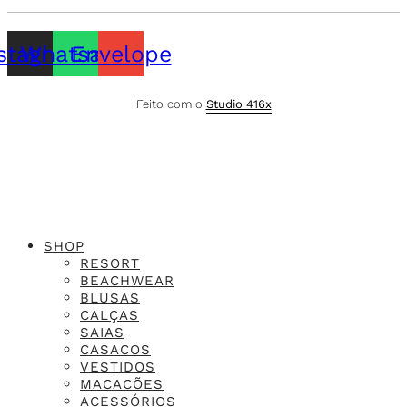
stagram
Whatsapp
Envelope
Feito com o
Studio 416x
SHOP
RESORT
BEACHWEAR
BLUSAS
CALÇAS
SAIAS
CASACOS
VESTIDOS
MACACÕES
ACESSÓRIOS